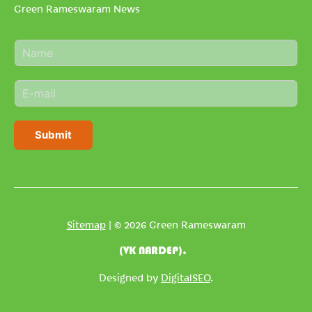
Green Rameswaram News
N
a
m
E
e
m
*
a
i
Submit
l
*
Sitemap
| © 2026 Green Rameswaram
(VK NARDEP).
Designed by
DigitalSEO
.