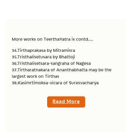
More works on TeerthaYatra is contd….
34.Tirthaprakasa by Mitramisra
35.Tristhalisetusara by Bhattoji
36.Tristhalisetsara-sangraha of Nagesa
37.Tirtharatnakara of Ananthabhatta may be the
largest work on Tirthas
38.Kasimrtimoksa-vicara of Suresvacharya
Read More