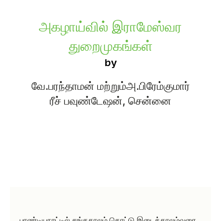
அகழாய்வில் இராமேஸ்வர
துறைமுகங்கள்
by
வே.பரந்தாமன் மற்றும்அ.பிரேம்குமார்
ரீச் பவுண்டேஷன், சென்னை
பாண்டியநாட்டில் சங்ககாலம் தொட்டு இடைக்காலம்வரை