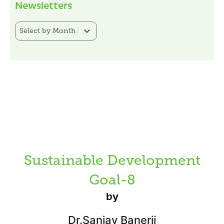
Newsletters
Newsletter Category Filter
Select content
Sustainable Development
Goal-8
by
Dr.Sanjay Banerji