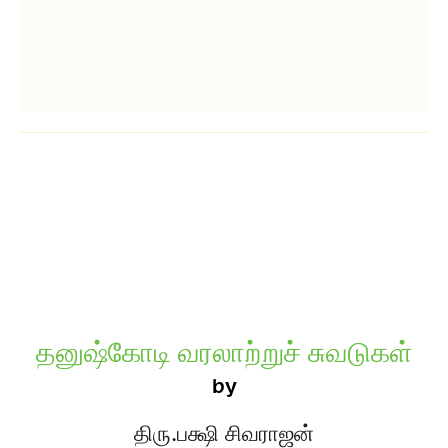
தனுஷ்கோடி வரலாற்றுச் சுவடுகள்
by
திரு.பக்ஷி சிவராஜன்