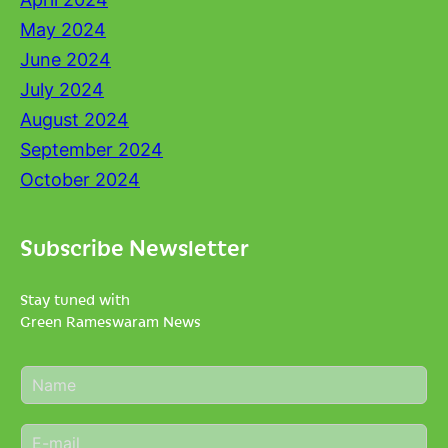
May 2024
June 2024
July 2024
August 2024
September 2024
October 2024
Subscribe Newsletter
Stay tuned with
Green Rameswaram News
N
a
m
E
e